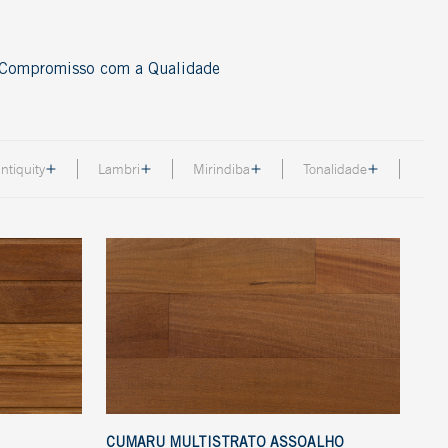
Compromisso com a Qualidade
Acessórios
ntiquity
Lambri
Mirindiba
Tonalidade
Cordão
Nosing
Perfil
Rodapé
Thresold
T-Molding
Ver todos
CUMARU MULTISTRATO ASSOALHO