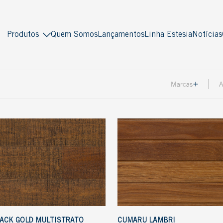
Produtos
Quem Somos
Lançamentos
Linha Estesia
Notícias
Indusparquet
Masterpiso
Marcas
A
Madeira sólida
Madeira engenheirada
Tradicional
Multiestruturado
Piso Pronto
Multilaminado
Multistrato
Ver todos
Antiquity
Decor
Soleira
Lambri
Deck
Ver todos
ACK GOLD MULTISTRATO
CUMARU LAMBRI