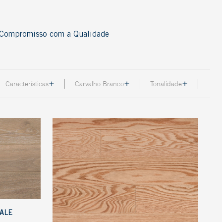
Compromisso com a Qualidade
Acessórios
Características
Carvalho Branco
Tonalidade
Cordão
Nosing
Perfil
Rodapé
Thresold
T-Molding
Ver todos
ALE