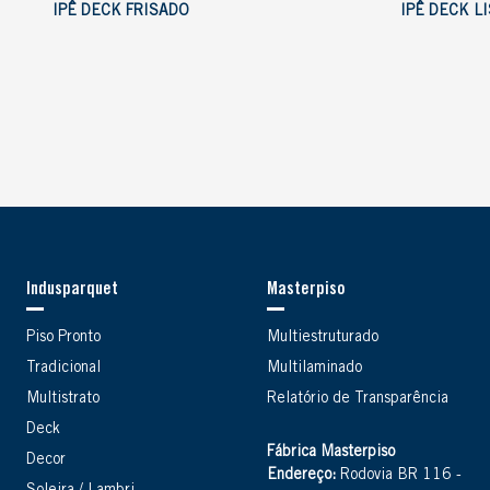
IPÊ DECK FRISADO
IPÊ DECK L
Indusparquet
Masterpiso
Piso Pronto
Multiestruturado
Tradicional
Multilaminado
Multistrato
Relatório de Transparência
Deck
Fábrica Masterpiso
Decor
Endereço:
Rodovia BR 116 -