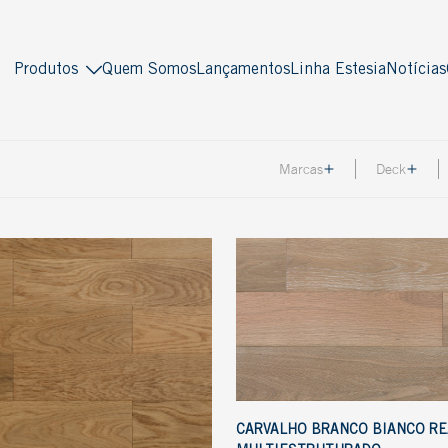
Produtos
Quem Somos
Lançamentos
Linha Estesia
Notícias
Indusparquet
Masterpiso
Marcas
Deck
Madeira sólida
Madeira engenheirada
Tradicional
Multiestruturado
Piso Pronto
Multilaminado
Multistrato
Ver todos
Antiquity
Decor
Soleira
Lambri
Deck
Ver todos
CARVALHO BRANCO BIANCO RE