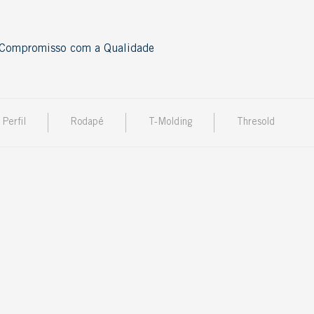
Compromisso com a Qualidade
Acessórios
Perfil
Rodapé
T-Molding
Thresold
Cordão
Nosing
Perfil
Rodapé
Thresold
T-Molding
Ver todos