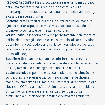
Rapidez na construção:
a produção em série também contribui
para uma montagem mais rápida e eficiente. Aqui na
Indusparquet, levamos aproximadamente um mês para entregar
a
casa de madeira pronta
;
Conforto:
tanto a textura quanto a beleza natural da madeira
ajudam a criar espaços convidativos e acolhedores, além de
promover o conforto e bem-estar emocional
;
Versatilidade:
a madeira conversa perfeitamente com todos os
estilos de decoração
, desde os mais tradicionais aos inovadores.
Dessa forma, você pode combiná-la com variados elementos e
cores para criar um ambiente sofisticado
que reflita sua
personalidade;
Equilíbrio térmico:
por ser um
isolante térmico natural
, a
madeira auxilia no equilíbrio da temperatura em todas as épocas
do ano, tornando o clima agradável no frio e no calor;
Sustentabilidade
:
por fim, o
uso da madeira na construção civil
contribui para a preservação do meio ambiente de diversas
maneiras: em primeiro lugar, ela é um material renovável e que
absorve o CO2 da atmosfera. Além disso, a casa pré-moldada
utiliza menos energia e materiais para ser construída,
diminuindo a quantidade de entulho e o impacto ambiental.