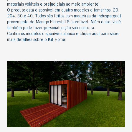
materiais voláteis e prejudiciais ao meio ambiente.
O produto está disponível em quatro modelos e tamanhos: 20,
20+, 30 e 40
. Todos são feitos com madeiras da Indusparquet,
proveniente de Manejo Florestal Sustentável. Além disso, você
também pode fazer personalização sob consulta.
Confira os modelos disponíveis abaixo e
clique aqui
para saber
mais detalhes sobre o Kit Home!