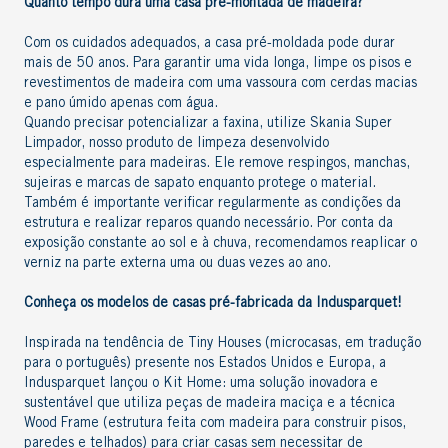
Quanto tempo dura uma casa pré-montada de madeira?
Com os cuidados adequados, a casa pré-moldada pode durar
mais de 50 anos. Para garantir uma vida longa, limpe os pisos e
revestimentos de madeira com uma vassoura com cerdas macias
e pano úmido apenas com água.
Quando precisar potencializar a faxina, utilize
Skania Super
Limpador
, nosso produto de limpeza desenvolvido
especialmente para madeiras. Ele remove respingos, manchas,
sujeiras e marcas de sapato enquanto protege o material.
Também é importante verificar regularmente as condições da
estrutura e
realizar reparos
quando necessário. Por conta da
exposição constante ao sol e à chuva, recomendamos reaplicar o
verniz na parte externa uma ou duas vezes ao ano.
Conheça os
modelos de casas pré-fabricada
da Indusparquet!
Inspirada na tendência de Tiny Houses (microcasas, em tradução
para o português) presente nos Estados Unidos e Europa, a
Indusparquet lançou o Kit Home: uma solução inovadora e
sustentável que utiliza peças de madeira maciça e a técnica
Wood Frame
(estrutura feita com madeira para construir pisos,
paredes e telhados) para criar casas sem necessitar de