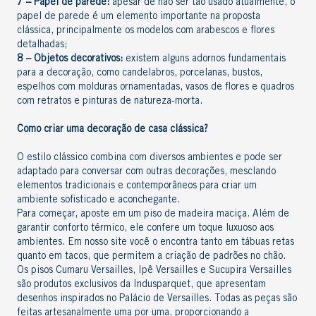
7 – Papel de parede:
apesar de não ser tão usado atualmente, o
papel de parede é um elemento importante na proposta
clássica, principalmente os modelos com arabescos e flores
detalhadas;
8 – Objetos decorativos:
existem alguns adornos fundamentais
para a decoração, como candelabros, porcelanas, bustos,
espelhos com molduras ornamentadas, vasos de flores e quadros
com retratos e pinturas de natureza-morta.
Como criar uma
decoração de casa clássica
?
O estilo clássico combina com diversos ambientes e pode ser
adaptado para conversar com outras decorações, mesclando
elementos tradicionais e contemporâneos para criar um
ambiente sofisticado e aconchegante.
Para começar, aposte em um
piso de madeira maciça
. Além de
garantir conforto térmico, ele confere um toque luxuoso aos
ambientes. Em nosso site você o encontra tanto em tábuas retas
quanto em tacos, que permitem a criação de padrões no chão.
Os pisos
Cumaru Versailles
,
Ipê Versailles
e
Sucupira Versailles
são produtos exclusivos da Indusparquet, que apresentam
desenhos inspirados no Palácio de Versailles. Todas as peças são
feitas artesanalmente uma por uma, proporcionando a