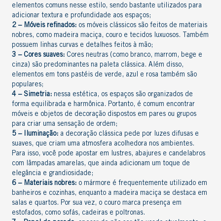
elementos comuns nesse estilo, sendo bastante utilizados para
adicionar textura e profundidade aos espaços;
2 – Móveis refinados:
o
s móveis clássicos são feitos de materiais
nobres, como madeira maciça, couro e tecidos luxuosos. Também
possuem linhas curvas e detalhes feitos à mão;
3 – Cores suaves:
Cores neutras
(como branco, marrom, bege e
cinza) são predominantes na paleta clássica. Além disso,
elementos em tons pastéis de verde, azul e rosa também são
populares;
4 – Simetria:
nessa estética, os espaços são organizados de
forma equilibrada e harmônica. Portanto, é comum encontrar
móveis e objetos de decoração dispostos em pares ou grupos
para criar uma sensação de ordem;
5 – Iluminação:
a decoração clássica pede por luzes difusas e
suaves, que criam uma atmosfera acolhedora nos ambientes.
Para isso, você pode apostar em
lustres, abajures e candelabros
com lâmpadas amarelas, que ainda adicionam um toque de
elegância e grandiosidade;
6 – Materiais nobres:
o
mármore
é frequentemente utilizado em
banheiros e cozinhas, enquanto a
madeira maciça
se destaca em
salas e quartos. Por sua vez, o couro marca presença em
estofados, como sofás, cadeiras e poltronas.