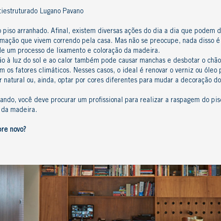
tiestruturado Lugano Pavano
o
piso arranhado
. Afinal, existem diversas ações do dia a dia que podem d
imação que vivem correndo pela casa. Mas não se preocupe, nada disso é
e um processo de lixamento e coloração da madeira.
ção à luz do sol e ao calor também pode causar manchas e desbotar o chã
 os fatores climáticos.
Nesses casos, o ideal é renovar o verniz ou óle
or natural ou, ainda, optar por cores diferentes para mudar a decoração d
ndo, você deve procurar um profissional para realizar a raspagem do piso
e da madeira.
re novo?