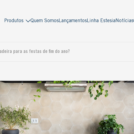
Produtos
Quem Somos
Lançamentos
Linha Estesia
Notícias
Indusparquet
Masterpiso
adeira para as festas de fim do ano?
Madeira sólida
Madeira engenheirada
Tradicional
Multiestruturado
Piso Pronto
Multilaminado
Multistrato
Ver todos
Antiquity
Decor
Soleira
Lambri
Deck
Ver todos