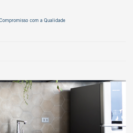
Compromisso com a Qualidade
Acessórios
Cordão
Nosing
Perfil
Rodapé
Thresold
T-Molding
Ver todos