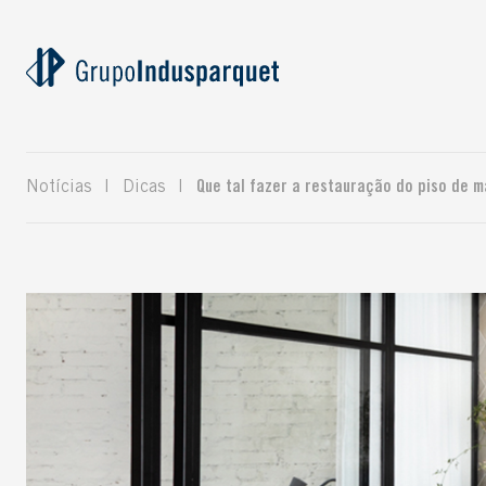
Notícias
|
Dicas
|
Que tal fazer a restauração do piso de m