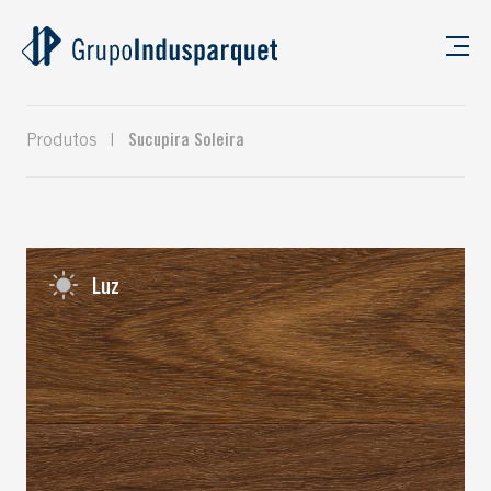
Produtos
|
Sucupira Soleira
Luz