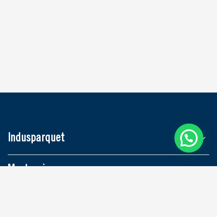
Indusparquet
Masterpiso
Skania