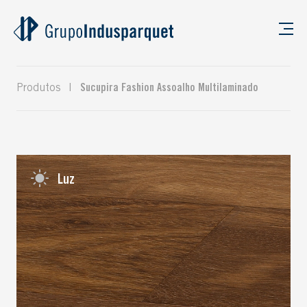
Produtos
|
Sucupira Fashion Assoalho Multilaminado
Luz